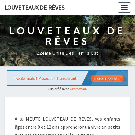
LOUVETEAUX DE RÊVES
Togg
navi
LOUVETEAUX DE
RÊVES
22ème Unité Des Terrils-Est
Site créé avec
AlternaWeb
A
C
A la MEUTE LOUVETEAU DE RÊVES, vos enfants
C
U
âgés entre 8 et 12 ans apprendront à vivre en petits
E